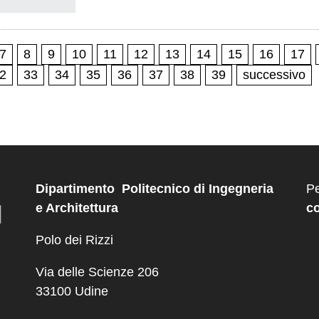
7
8
9
10
11
12
13
14
15
16
17
2
33
34
35
36
37
38
39
successivo
Dipartimento Politecnico di Ingegneria
Pe
e Architettura
co
Polo dei Rizzi
Via delle Scienze 206
33100 Udine