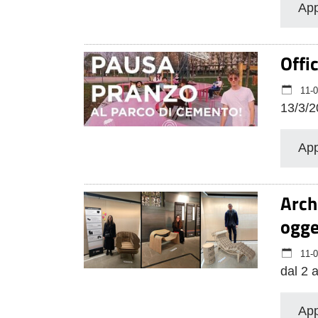
App
Offi
11-0
13/3/2
App
Arch
ogge
11-0
dal 2 
App