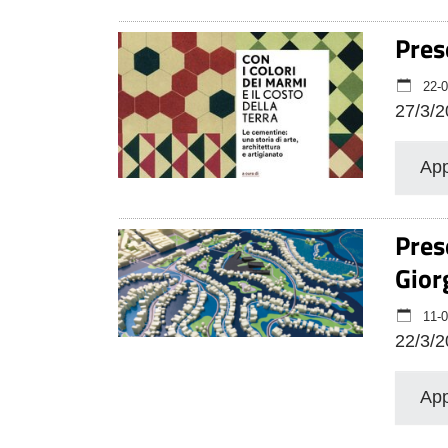
Pres
22-0
27/3/2
App
Pres
Gior
11-0
22/3/2
App