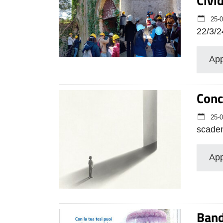
Civid
25-0
22/3/2
App
Conc
25-0
scaden
App
Band