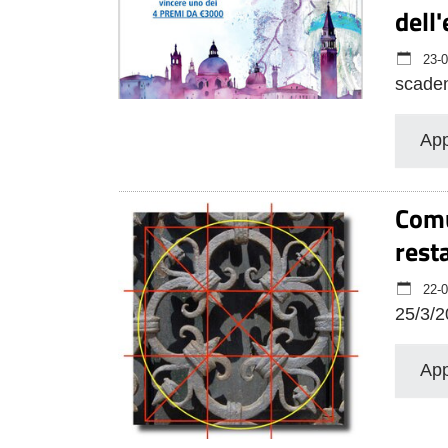
dell
23-0
scade
App
Comu
rest
22-0
25/3/2
App