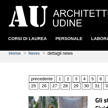
CORSI DI LAUREA
PERSONALE
LABOR
Skip to main content
You are here:
Home
News
dettagli news
precedente
1
2
3
4
5
6
25
26
27
28
29
30
31
3
Gli 