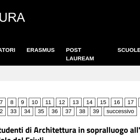
ATORI
ERASMUS
POST
SCUOL
LAUREAM
7
8
9
10
11
12
13
14
15
16
17
2
33
34
35
36
37
38
39
successivo
studenti di Architettura in sopralluogo all