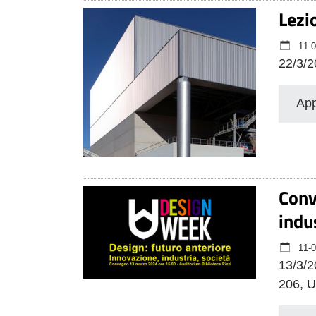
Lezi
11-0
22/3/2
App
Conv
indu
11-0
13/3/2
206, U