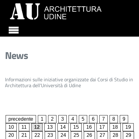
Skip to main content
News
Informazioni sulle iniziative organizzate dai Corsi di Studio in
Architettura dell'Università di Udine
precedente
1
2
3
4
5
6
7
8
9
10
11
12
13
14
15
16
17
18
19
20
21
22
23
24
25
26
27
28
29