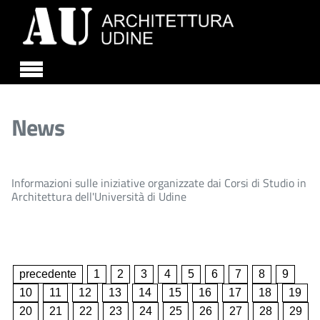
Skip to main content
News
Informazioni sulle iniziative organizzate dai Corsi di Studio in
Architettura dell'Università di Udine
precedente
1
2
3
4
5
6
7
8
9
10
11
12
13
14
15
16
17
18
19
20
21
22
23
24
25
26
27
28
29