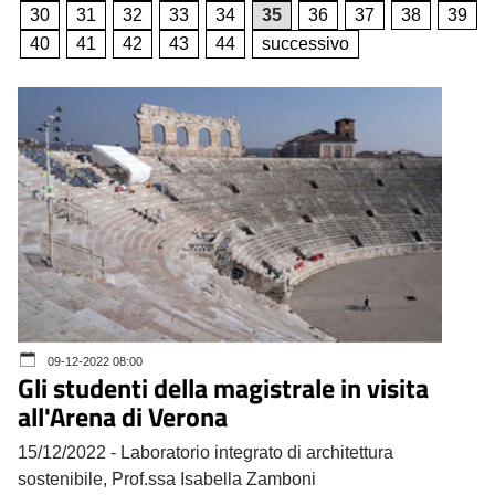
30
31
32
33
34
35
36
37
38
39
40
41
42
43
44
successivo
09-12-2022 08:00
Gli studenti della magistrale in visita
all'Arena di Verona
15/12/2022 - Laboratorio integrato di architettura
sostenibile, Prof.ssa Isabella Zamboni