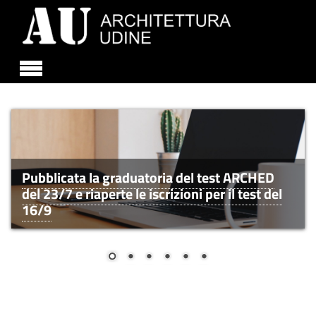
Skip to main content
Pubblicata la graduatoria del test ARCHED
del 23/7 e riaperte le iscrizioni per il test del
16/9