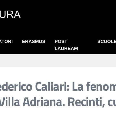
ATORI
ERASMUS
POST
SCUOL
LAUREAM
ederico Caliari: La fen
 Villa Adriana. Recinti, 