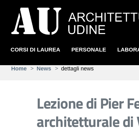
CORSI DI LAUREA
PERSONALE
LABOR
Skip to main content
You are here:
Home
News
dettagli news
Lezione di Pier F
architetturale di