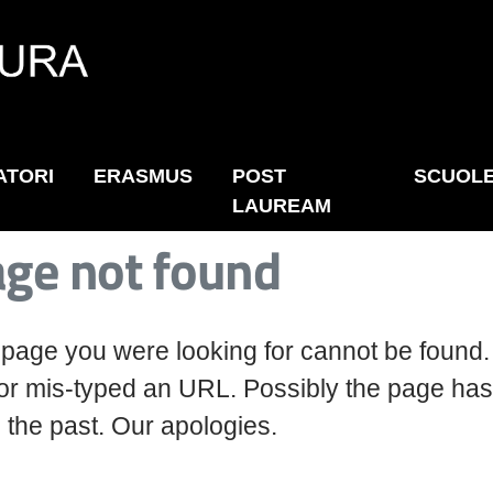
ATORI
ERASMUS
POST
SCUOL
LAUREAM
ge not found
page you were looking for cannot be found
 or mis-typed an URL
.
Possibly the page has
 the past. Our apologies.