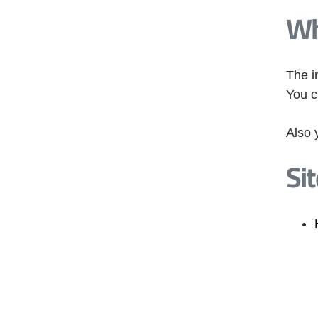
Wh
The i
You c
Also 
Si