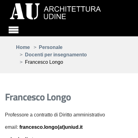
Skip to main content
You are here:
Home
Personale
Docenti per insegnamento
Francesco Longo
Francesco Longo
Professore a contratto di Diritto amministrativo
email:
francesco.longo(at)uniud.it