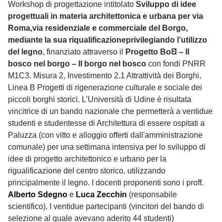
Workshop di progettazione intitolato
Sviluppo di idee
progettuali in materia architettonica e urbana per via
Roma,via residenziale e commerciale del Borgo,
mediante la sua riqualificazioneprivilegiando l’utilizzo
del legno
, finanziato attraverso il
Progetto BoꞚ – Il
bosco nel borgo – Il borgo nel bosco
con fondi PNRR
M1C3, Misura 2, Investimento 2.1 Attrattività dei Borghi,
Linea B Progetti di rigenerazione culturale e sociale dei
piccoli borghi storici. L'Università di Udine è risultata
vincitrice di un bando nazionale che permetterà a ventidue
studenti e studentesse di Architettura di essere ospitati a
Paluzza (con vitto e alloggio offerti dall'amministrazione
comunale) per una settimana intensiva per lo sviluppo di
idee di progetto architettonico e urbano per la
rigualificazione del centro storico, utilizzando
principalmente il legno. I docenti proponenti sono i proff.
Alberto Sdegno
e
Luca Zecchin
(responsabile
scientifico). I ventidue partecipanti (vincitori del bando di
selezione al quale avevano aderito 44 studenti)