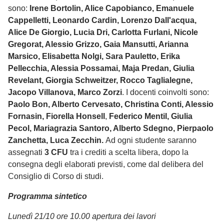
sono:
Irene Bortolin, Alice Capobianco, Emanuele
Cappelletti, Leonardo Cardin, Lorenzo Dall'acqua,
Alice De Giorgio, Lucia Dri, Carlotta Furlani, Nicole
Gregorat, Alessio Grizzo, Gaia Mansutti, Arianna
Marsico, Elisabetta Nolgi, Sara Pauletto, Erika
Pellecchia, Alessia Possamai, Maja Predan, Giulia
Revelant, Giorgia Schweitzer, Rocco Taglialegne,
Jacopo Villanova, Marco Zorzi
. I docenti coinvolti sono:
Paolo Bon, Alberto Cervesato, Christina Conti, Alessio
Fornasin, Fiorella Honsell
,
Federico Mentil, Giulia
Pecol, Mariagrazia Santoro, Alberto Sdegno, Pierpaolo
Zanchetta, Luca Zecchin.
Ad ogni studente saranno
assegnati
3 CFU
tra i crediti a scelta libera, dopo la
consegna degli elaborati previsti, come dal delibera del
Consiglio di Corso di studi.
Programma sintetico
Lunedì 21/10 ore 10.00 apertura dei lavori